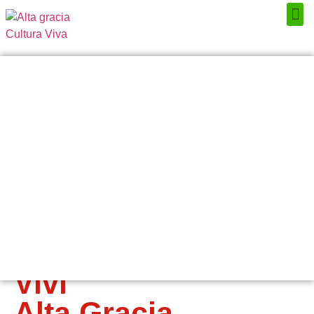
Próximos Eventos
¿Qué hacer?
¿Dónde comer?
¿Dónde alojarse?
Circuitos turísticos
Museos
Servicios turísticos
Turismo de reuniones
Viví
Alta Gracia