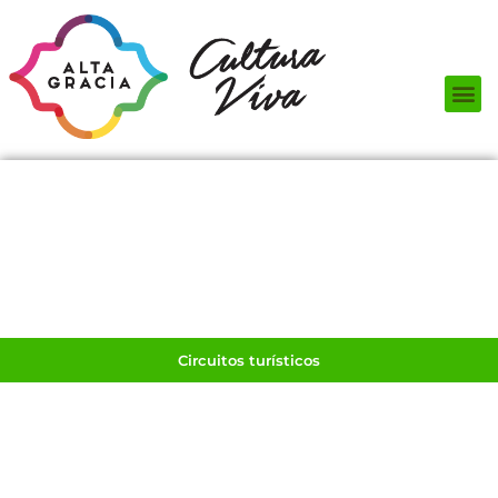
Próximos Eventos
¿Qué hacer?
¿Dónde comer?
¿Dónde alojarse?
Circuitos turísticos
Museos
Servicios turísticos
Turismo de reuniones