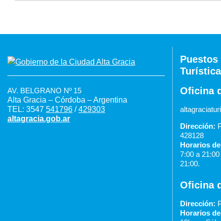
Puestos 
Turística
Oficina 
AV. BELGRANO Nº 15
Alta Gracia – Córdoba – Argentina
TEL: 3547
541796
/
429303
altagraciat
altagracia.gob.ar
Dirección:
P
428128
Horarios de
7:00 a 21:0
21:00.
Oficina 
Dirección:
P
Horarios de