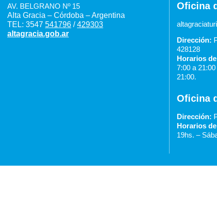
Oficina 
AV. BELGRANO Nº 15
Alta Gracia – Córdoba – Argentina
altagraciat
TEL: 3547
541796
/
429303
altagracia.gob.ar
Dirección:
P
428128
Horarios de
7:00 a 21:0
21:00.
Oficina 
Dirección:
P
Horarios de
19hs. –
Sába