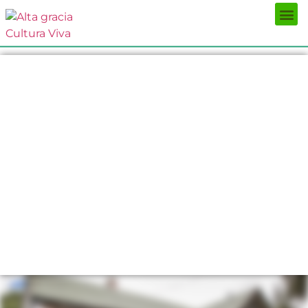
Próximos Eventos
¿Qué hacer?
¿Dónde comer?
¿Dónde alojarse?
Circuitos turísticos
Museos
Servicios turísticos
Turismo de reuniones