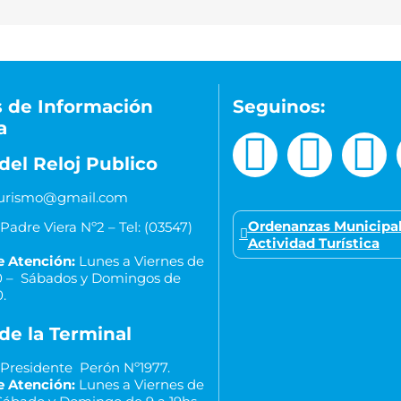
 de Información
Seguinos:
a
del Reloj Publico
aturismo@gmail.com
Ordenanzas Municipal
Padre Viera Nº2 – Tel: (03547)
Actividad Turística
e Atención:
Lunes a Viernes de
00 –
Sábados y Domingos de
0.
 de la Terminal
Presidente Perón Nº1977.
e Atención:
Lunes a Viernes de