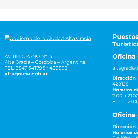
Puestos
Turístic
Oficina 
AV. BELGRANO Nº 15
Alta Gracia – Córdoba – Argentina
TEL: 3547
541796
/
429303
altagraci
altagracia.gob.ar
Dirección:
428128
Horarios d
7:00 a 21:
8:00 a 21:0
Oficina
Dirección:
Horarios d