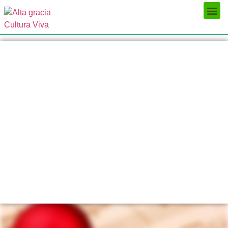
Próximos Eventos
¿Qué hacer?
¿Dónde comer?
¿Dónde alojarse?
Circuitos turísticos
Museos
Servicios turísticos
Turismo de reuniones