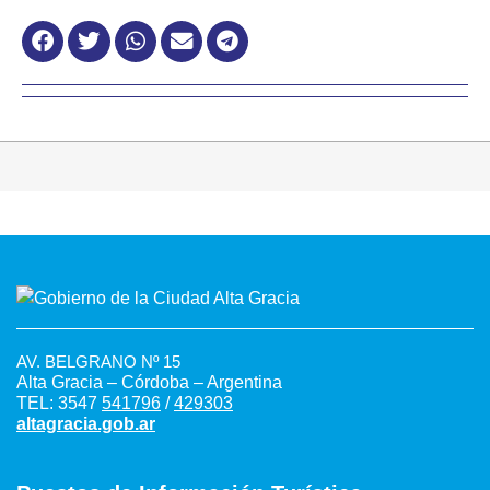
AV. BELGRANO Nº 15
Alta Gracia – Córdoba – Argentina
TEL: 3547
541796
/
429303
altagracia.gob.ar