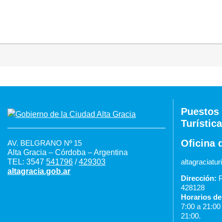
Puestos 
Turística
Oficina 
AV. BELGRANO Nº 15
Alta Gracia – Córdoba – Argentina
TEL: 3547
541796
/
429303
altagraciat
altagracia.gob.ar
Dirección:
P
428128
Horarios de
7:00 a 21:0
21:00.