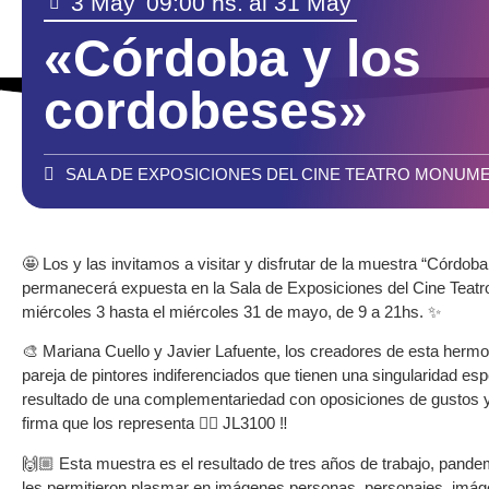
3 May
09:00 hs.
al 31 May
«Córdoba y los
cordobeses»
SALA DE EXPOSICIONES DEL CINE TEATRO MONUM
🤩 Los y las invitamos a visitar y disfrutar de la muestra “Córdob
permanecerá expuesta en la Sala de Exposiciones del Cine Teat
miércoles 3 hasta el miércoles 31 de mayo, de 9 a 21hs. ✨
🎨 Mariana Cuello y Javier Lafuente, los creadores de esta herm
pareja de pintores indiferenciados que tienen una singularidad esp
resultado de una complementariedad con oposiciones de gustos y 
firma que los representa 👉🏼 JL3100 ‼️
🙌🏼 Esta muestra es el resultado de tres años de trabajo, pand
les permitieron plasmar en imágenes personas, personajes, imá