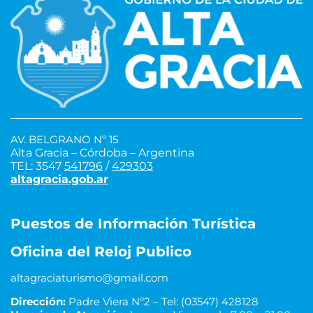
AV. BELGRANO Nº 15
Alta Gracia – Córdoba – Argentina
TEL: 3547
541796
/
429303
altagracia.gob.ar
Puestos de Información Turística
Oficina del Reloj Publico
altagraciaturismo@gmail.com
Dirección:
Padre Viera Nº2 – Tel: (03547) 428128