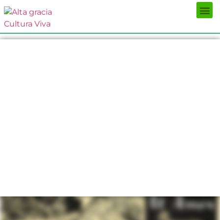
Próximos Eventos
¿Qué hacer?
¿Dónde comer?
¿Dónde alojarse?
Circuitos turísticos
Museos
Servicios turísticos
Turismo de reuniones