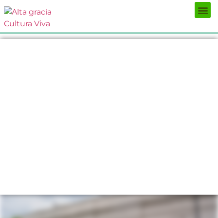
Próximos Eventos
¿Qué hacer?
¿Dónde comer?
¿Dónde alojarse?
Circuitos turísticos
Museos
Servicios turísticos
Turismo de reuniones