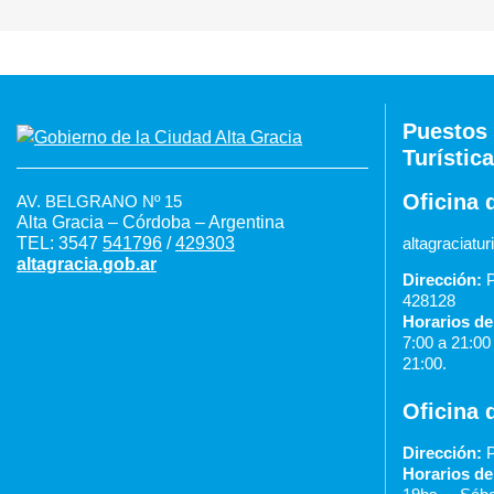
Puestos 
Turística
Oficina 
AV. BELGRANO Nº 15
Alta Gracia – Córdoba – Argentina
TEL: 3547
541796
/
429303
altagraciat
altagracia.gob.ar
Dirección:
P
428128
Horarios de
7:00 a 21:0
21:00.
Oficina 
Dirección:
P
Horarios de