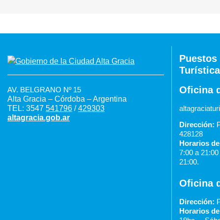
Puestos 
Turística
Oficina 
AV. BELGRANO Nº 15
Alta Gracia – Córdoba – Argentina
TEL: 3547
541796
/
429303
altagraciat
altagracia.gob.ar
Dirección:
P
428128
Horarios de
7:00 a 21:0
21:00.
Oficina 
Dirección:
P
Horarios de