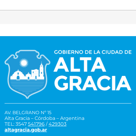
AV. BELGRANO Nº 15
Alta Gracia – Córdoba – Argentina
TEL: 3547
541796
/
429303
altagracia.gob.ar