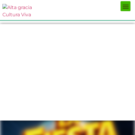
Próximos Eventos
¿Qué hacer?
¿Dónde comer?
¿Dónde alojarse?
Circuitos turísticos
Museos
Servicios turísticos
Turismo de reuniones