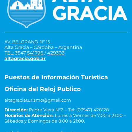
AV. BELGRANO Nº 15
Alta Gracia – Córdoba – Argentina
TEL: 3547
541796
/
429303
altagracia.gob.ar
Puestos de Información Turística
Oficina del Reloj Publico
altagraciaturismo@gmail.com
Dirección:
Padre Viera Nº2 – Tel: (03547) 428128
Horarios de Atención:
Lunes a Viernes de 7:00 a 21:00 –
Sábados y Domingos de 8:00 a 21:00.