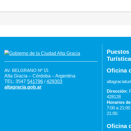
Puestos 
Turística
Oficina 
AV. BELGRANO Nº 15
Alta Gracia – Córdoba – Argentina
TEL: 3547
541796
/
429303
altagraciat
altagracia.gob.ar
Dirección:
P
428128
Horarios de
7:00 a 21:0
21:00.
Oficina 