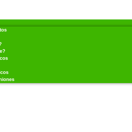
tos
?
se?
icos
ticos
niones