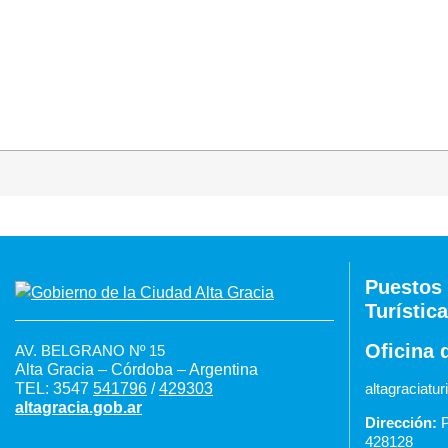
Puestos 
Turística
Oficina 
AV. BELGRANO Nº 15
Alta Gracia – Córdoba – Argentina
TEL: 3547
541796
/
429303
altagraciat
altagracia.gob.ar
Dirección:
P
428128