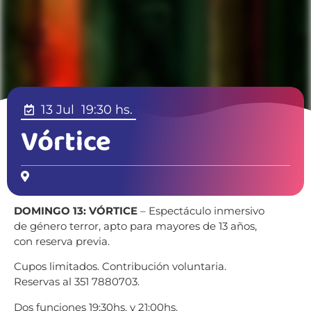
13 Jul
19:30 hs.
Vórtice
DOMINGO 13: VÓRTICE
– Espectáculo inmersivo
de género terror, apto para mayores de 13 años,
con reserva previa.
Cupos limitados. Contribución voluntaria.
Reservas al 351 7880703.
Dos funciones 19:30hs. y 21:00hs.