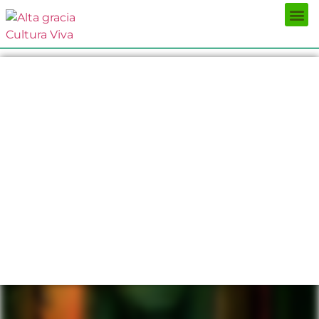
Próximos Eventos
¿Qué hacer?
¿Dónde comer?
¿Dónde alojarse?
Circuitos turísticos
Museos
Servicios turísticos
Turismo de reuniones