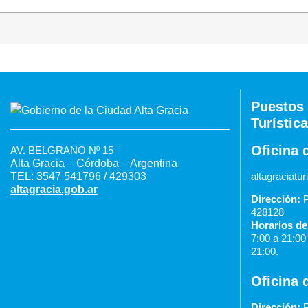
Puestos 
Turística
Oficina 
AV. BELGRANO Nº 15
Alta Gracia – Córdoba – Argentina
TEL: 3547
541796
/
429303
altagraciat
altagracia.gob.ar
Dirección:
P
428128
Horarios de
7:00 a 21:0
21:00.
Oficina 
Dirección:
P