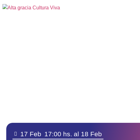
17 Feb
17:00 hs.
al 18 Feb