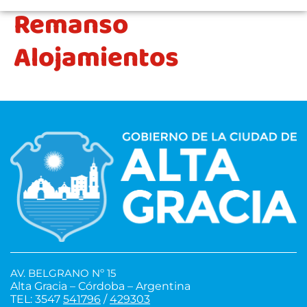
Remanso
Alojamientos
AV. BELGRANO Nº 15
Alta Gracia – Córdoba – Argentina
TEL: 3547
541796
/
429303