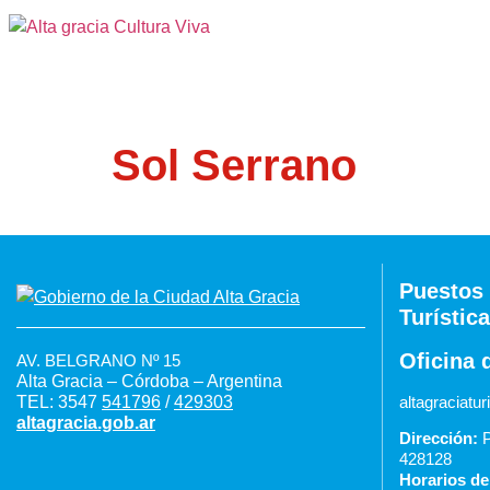
Sol Serrano
Puestos 
Turística
Oficina 
AV. BELGRANO Nº 15
Alta Gracia – Córdoba – Argentina
TEL: 3547
541796
/
429303
altagraciat
altagracia.gob.ar
Dirección:
P
428128
Horarios de