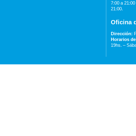
7:00 a 21:0
21:00.
Oficina 
Dirección:
P
Horarios de
19hs. –
Sába