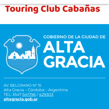
Touring Club Cabañas
AV. BELGRANO Nº 15
Alta Gracia – Córdoba – Argentina
TEL: 3547
541796
/
429303
altagracia.gob.ar