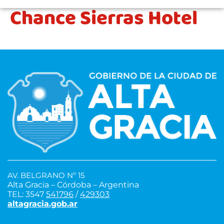
Chance Sierras Hotel
AV. BELGRANO Nº 15
Alta Gracia – Córdoba – Argentina
TEL: 3547
541796
/
429303
altagracia.gob.ar