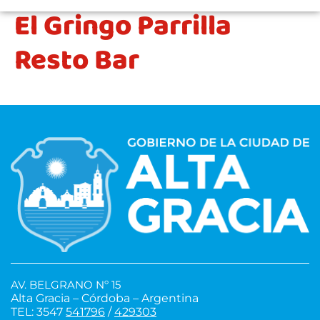
El Gringo Parrilla
Resto Bar
AV. BELGRANO Nº 15
Alta Gracia – Córdoba – Argentina
TEL: 3547
541796
/
429303