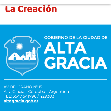
La Creación
AV. BELGRANO Nº 15
Alta Gracia – Córdoba – Argentina
TEL: 3547
541796
/
429303
altagracia.gob.ar