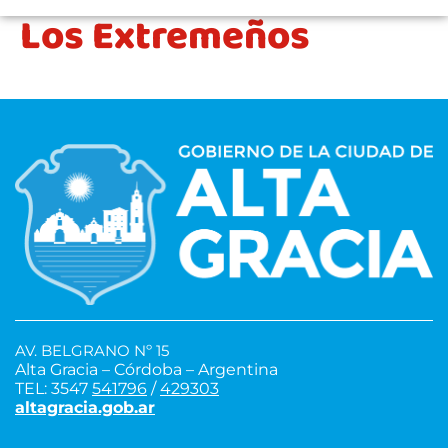
Los Extremeños
AV. BELGRANO Nº 15
Alta Gracia – Córdoba – Argentina
TEL: 3547
541796
/
429303
altagracia.gob.ar