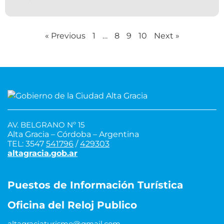
« Previous
1
…
8
9
10
Next »
AV. BELGRANO Nº 15
Alta Gracia – Córdoba – Argentina
TEL: 3547
541796
/
429303
altagracia.gob.ar
Puestos de Información Turística
Oficina del Reloj Publico
altagraciaturismo@gmail.com