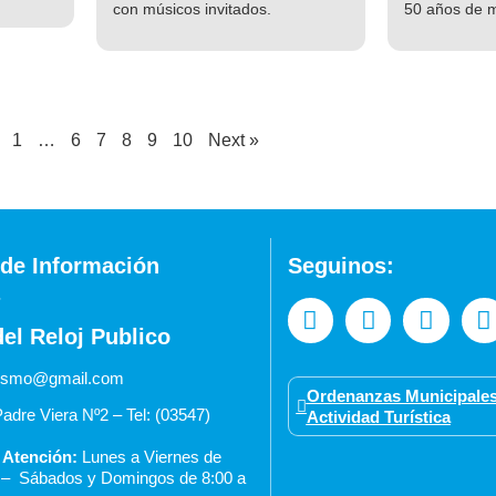
con músicos invitados.
50 años de 
1
…
6
7
8
9
10
Next »
de Información
Seguinos:
del Reloj Publico
urismo@gmail.com
Ordenanzas Municipales
adre Viera Nº2 – Tel: (03547)
Actividad Turística
 Atención:
Lunes a Viernes de
0 –
Sábados y Domingos de 8:00 a