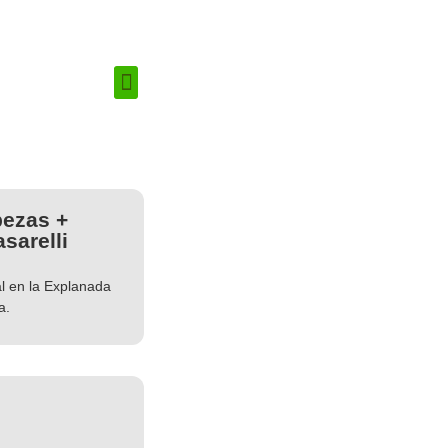
ezas +
sarelli
l en la Explanada
a.