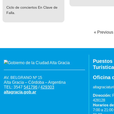
Ciclo de conciertos En Clave de
Falla.
« Previous
Puestos 
Turística
Oficina 
AV. BELGRANO Nº 15
Alta Gracia – Córdoba – Argentina
altagraciat
TEL: 3547
541796
/
429303
altagracia.gob.ar
Dirección:
P
428128
Horarios de
7:00 a 21:0