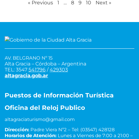
« Previous
1
…
8
9
10
Next »
AV. BELGRANO Nº 15
Alta Gracia – Córdoba – Argentina
TEL: 3547
541796
/
429303
altagracia.gob.ar
Puestos de Información Turística
Oficina del Reloj Publico
altagraciaturismo@gmail.com
Dirección:
Padre Viera Nº2 – Tel: (03547) 428128
Horarios de Atención:
Lunes a Viernes de 7:00 a 21:00 –