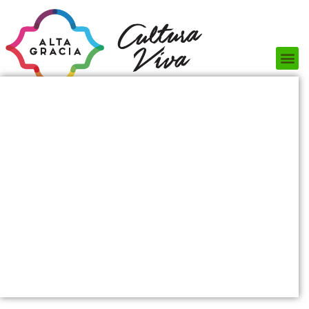
Próximos Eventos
¿Qué hacer?
¿Dónde comer?
¿Dónde alojarse?
Circuitos turísticos
Museos
Servicios turísticos
Turismo de reuniones