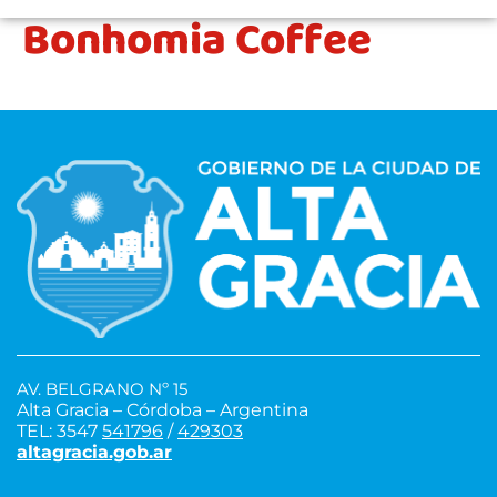
Bonhomia Coffee
AV. BELGRANO Nº 15
Alta Gracia – Córdoba – Argentina
TEL: 3547
541796
/
429303
altagracia.gob.ar