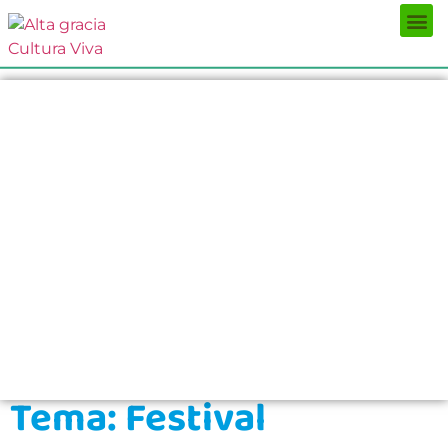
Próximos Eventos
¿Qué hacer?
¿Dónde comer?
¿Dónde alojarse?
Circuitos turísticos
Museos
Servicios turísticos
Turismo de reuniones
Tema: Festival