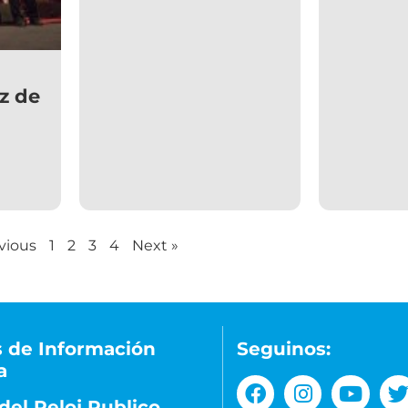
zz de
vious
1
2
3
4
Next »
 de Información
Seguinos:
a
del Reloj Publico