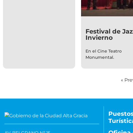
Festival de Ja
Invierno
En el Cine Teatro
Monumental.
« Pre
Puestos
Turístic
Oficina 
AV. BELGRANO Nº 15