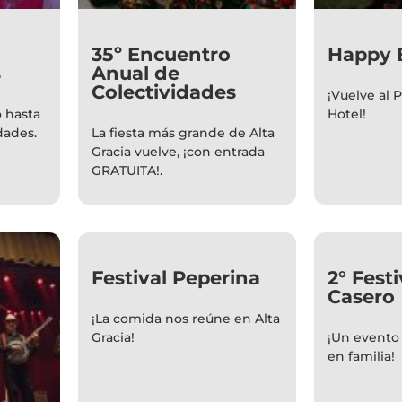
35º Encuentro
Happy B
s
Anual de
Colectividades
¡Vuelve al 
o hasta
Hotel!
dades.
La fiesta más grande de Alta
Gracia vuelve, ¡con entrada
GRATUITA!.
Festival Peperina
2° Fest
Casero
¡La comida nos reúne en Alta
Gracia!
¡Un evento
en familia!