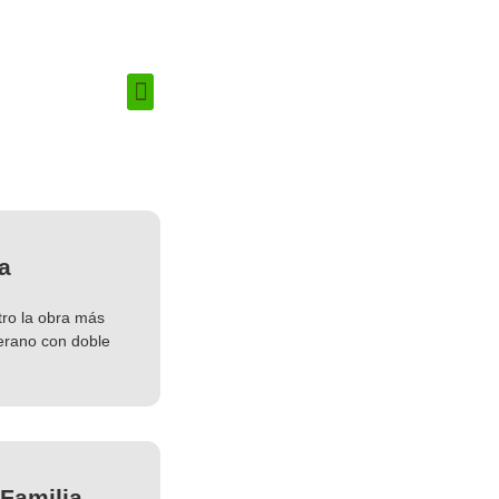
a
tro la obra más
verano con doble
 Familia