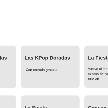
das
Las KPop Doradas
La Fiest
Vuelve al tea
¡Con entrada gratuita!
exitosa del 
función
La Fiesta
Cine en