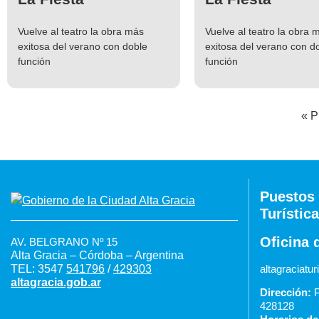
Vuelve al teatro la obra más
Vuelve al teatro la obra 
exitosa del verano con doble
exitosa del verano con d
función
función
« P
Puestos 
Turística
Oficina 
AV. BELGRANO Nº 15
Alta Gracia – Córdoba – Argentina
TEL: 3547
541796
/
429303
altagraciat
altagracia.gob.ar
Dirección:
P
428128