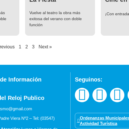
más
Vuelve al teatro la obra más
¡Con entrada 
oble
exitosa del verano con doble
función
revious
1
2
3
Next »
de Información
Seguinos:
del Reloj Publico
urismo@gmail.com
Ordenanzas Municipales
adre Viera Nº2 – Tel: (03547)
Actividad Turística