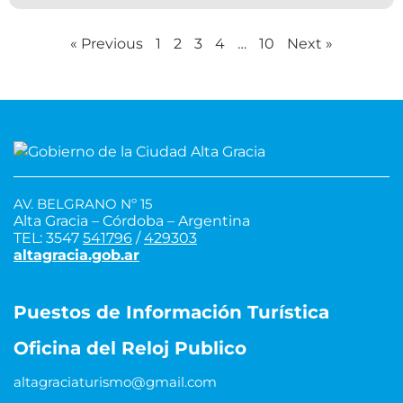
« Previous
1
2
3
4
…
10
Next »
AV. BELGRANO Nº 15
Alta Gracia – Córdoba – Argentina
TEL: 3547
541796
/
429303
altagracia.gob.ar
Puestos de Información Turística
Oficina del Reloj Publico
altagraciaturismo@gmail.com